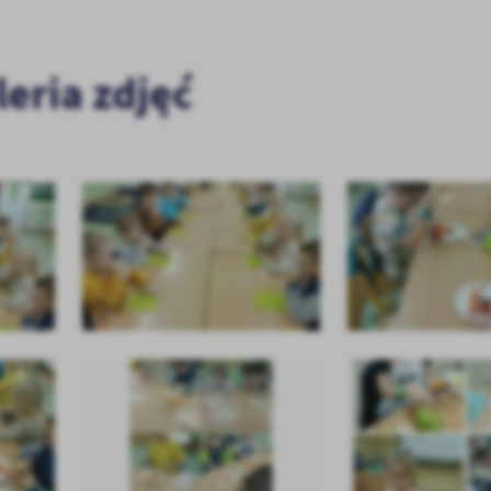
leria zdjęć